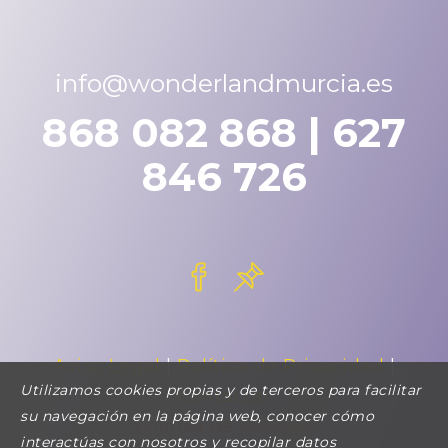
info@wonderlandmurcia.es
868 082 868 | 627
846 726
Aviso Legal
|
Política de Privacidad
|
Utilizamos cookies propias y de terceros para facilitar
Contactar
su navegación en la página web, conocer cómo
Política de Cookies
interactúas con nosotros y recopilar datos